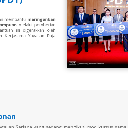
juan membantu
meringankan
mampuan
melalui pemberian
tuan ini digerakkan oleh
n Kerjasama Yayasan Raja
honan
gajian Sarjana yang sedang mengikuti mod kursus sama ad