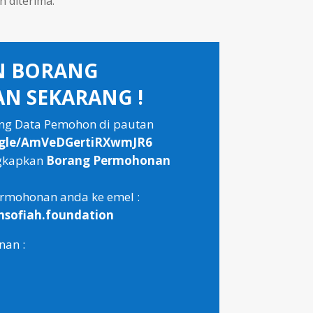
n diterima.
N BORANG
N SEKARANG !
ang Data Pemohon di pautan
ms.gle/AmVeDGertiRXwmJR6
ngkapkan
Borang Permohonan
rmohonan anda ke emel :
thsofiah.foundation
nan :