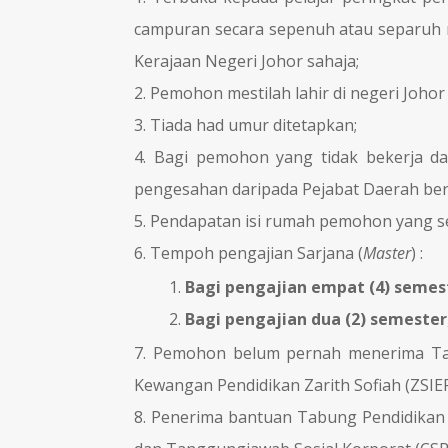
campuran secara sepenuh atau separuh ma
Kerajaan Negeri Johor sahaja;
Pemohon mestilah lahir di negeri Johor
Tiada had umur ditetapkan;
Bagi pemohon yang tidak bekerja d
pengesahan daripada Pejabat Daerah be
Pendapatan isi rumah pemohon yang s
Tempoh pengajian Sarjana (
Master
) :
Bagi
pengajian
empat
(4) semes
Bagi
pengajian
dua
(2) semester
Pemohon belum pernah menerima Tabun
Kewangan Pendidikan Zarith Sofiah (ZSIEF
Penerima bantuan Tabung Pendidikan S