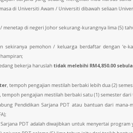
sa di Universiti Awam / Universiti dibawah seliaan Univers
 / menetap di negeri Johor sekurang-kurangnya lima (5) tah
an sekiranya pemohon / keluarga berdaftar dengan ‘e-
rhampiran;
edang bekerja haruslah
tidak melebihi RM4,850.00 sebula
ter
, tempoh pengajian mestilah berbaki lebih dua (2) sem
, tempoh pengajian mestilah berbaki satu (1) semester da
g Pendidikan Sarjana PDT atau bantuan dari mana-mana 
A);
arjana PDT adalah diwajibkan untuk menyertai program y