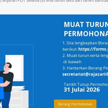
anjuran PDT selama (5) lima tahun iaitu dari tarikh bantua
MUAT TURU
PERMOHONA
Sila lengkapkan Bor
berikut:
⁠https://for
Muat turun serta le
di bawah
Hantarkan Borang Pe
secretariat@rajazari
Tarikh Tutup Permoho
31 Julai 2026
Borang Permohonan