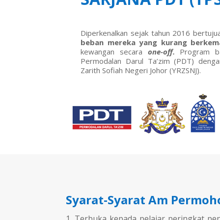
Diperkenalkan sejak tahun 2016 bertu
beban mereka yang kurang berke
kewangan secara
one-off.
Program ban
Permodalan Darul Ta’zim (PDT) denga
Zarith Sofiah Negeri Johor (YRZSNJ).
Syarat-Syarat Am Permo
Terbuka kepada pelajar peringkat pen