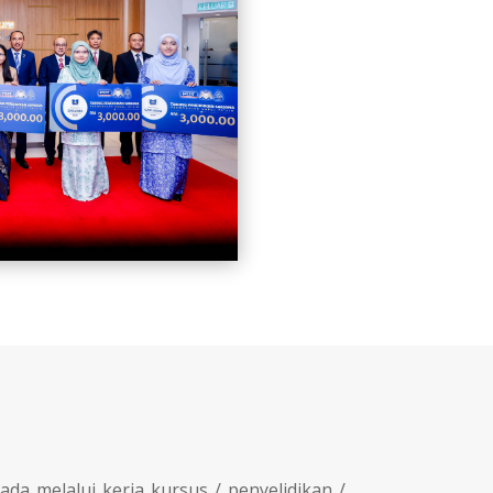
a melalui kerja kursus / penyelidikan /