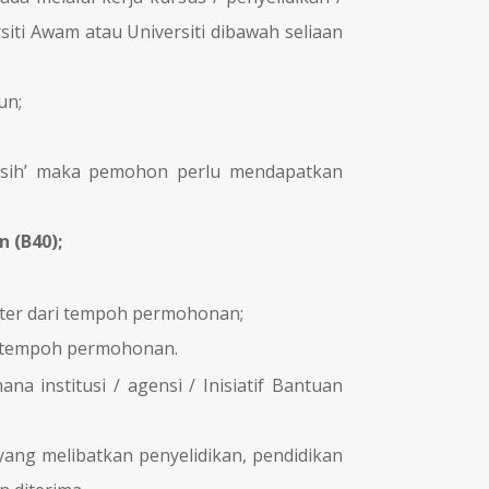
iti Awam atau Universiti dibawah seliaan
un;
kasih’ maka pemohon perlu mendapatkan
n (B40);
ester dari tempoh permohonan;
ri tempoh permohonan.
institusi / agensi / Inisiatif Bantuan
ang melibatkan penyelidikan, pendidikan